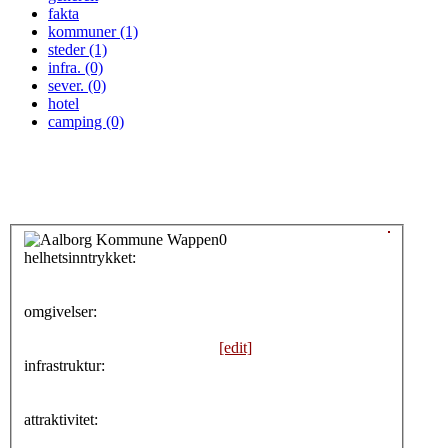
fakta
kommuner (1)
steder (1)
infra. (0)
sever. (0)
hotel
camping (0)
0
helhetsinntrykket:
0
omgivelser:
[edit]
infrastruktur:
attraktivitet: