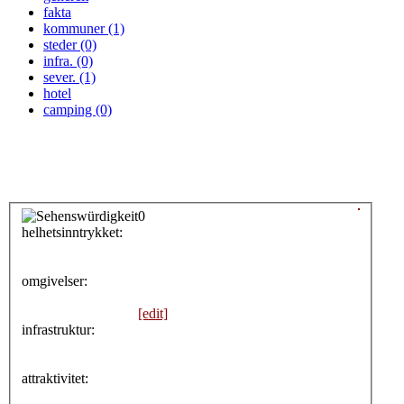
fakta
kommuner (1)
steder (0)
infra. (0)
sever. (1)
hotel
camping (0)
0
helhetsinntrykket:
0
omgivelser:
[edit]
infrastruktur:
attraktivitet: