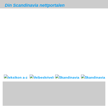
Din Scandinavia nettportalen
Skandinavia leksikon
Veibeskrivelse
forum & reis