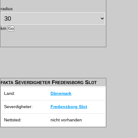
radius
km
fakta Severdigheter Fredensborg Slot
Land:
Dänemark
Severdigheter:
Fredensborg Slot
Nettsted:
nicht vorhanden