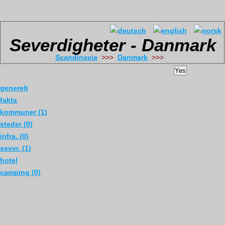
Severdigheter - Danmark
Scandinavia
>>>
Danmark
>>>
Yes
generelt
fakta
kommuner (1)
steder (0)
infra. (0)
sever. (1)
hotel
camping (0)