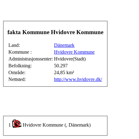
fakta Kommune Hvidovre Kommune
Land:
Dänemark
Kommune :
Hvidovre Kommune
Administrasjonssenter:
Hvidovre(Stadt)
Befolkning:
50.297
Område:
24,85 km²
Nettsted:
http://www.hvidovre.dk/
1
Hvidovre Kommune (, Dänemark)