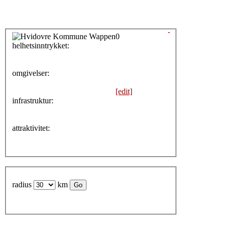
0
helhetsinntrykket:
0
omgivelser:
[edit]
infrastruktur:
attraktivitet:
radius
km