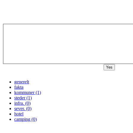
Yes
generelt
fakta
kommuner (1)
steder (1)
infra. (0)
sever. (0)
hotel
camping (0)