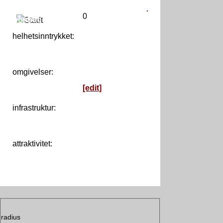
0
Kopenhagen
helhetsinntrykket:
0
omgivelser:
[edit]
infrastruktur:
attraktivitet:
radius