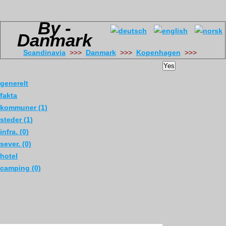
By -
Danmark
Scandinavia
>>>
Danmark
>>>
Kopenhagen
>>>
Yes
generelt
fakta
kommuner (1)
steder (1)
infra. (0)
sever. (0)
hotel
camping (0)