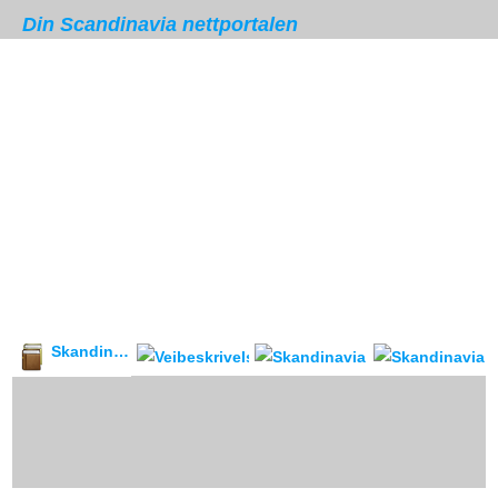
Din Scandinavia nettportalen
Skandinavia leksikon
Veibeskrivelse
forum & reis