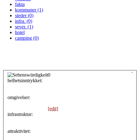
fakta
kommuner (1)
steder (0)
infra. (0)
sever. (1)
hotel
camping (0)
0
helhetsinntrykket:
0
omgivelser:
[edit]
infrastruktur:
attraktivitet: