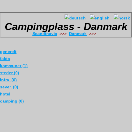
Campingplass - Danmark
Scandinavia
>>>
Danmark
>>>
generelt
fakta
kommuner (1)
steder (0)
infra. (0)
sever. (0)
hotel
camping (0)