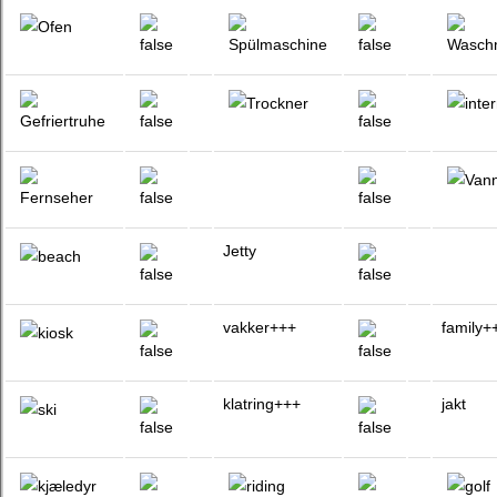
Jetty
vakker+++
family+
klatring+++
jakt