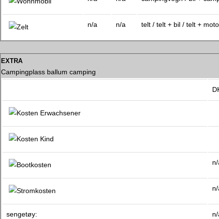
n/a
n/a
telt / telt + bil / telt + moto
extra
Campingplass ballum camping
D
n/
n/
sengetøy:
n/