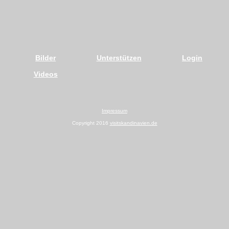
Bilder
Unterstützen
Login
Videos
Impressum
Copyright 2016
visitskandinavien.de