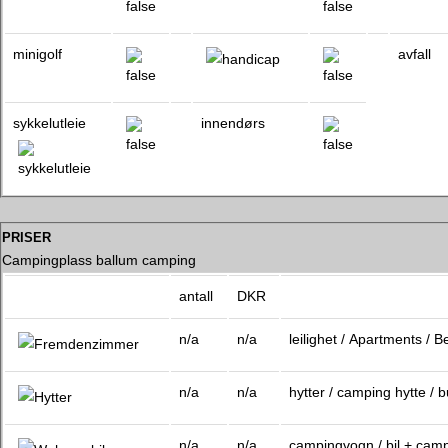
minigolf
avfall
sykkelutleie
innendørs
priser
Campingplass ballum camping
antall
DKR
n/a
n/a
leilighet / Apartments / 
n/a
n/a
hytter / camping hytte /
n/a
n/a
campingvogn / bil + cam