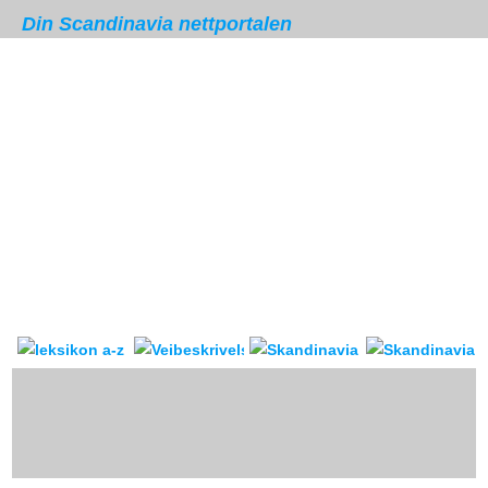
Din Scandinavia nettportalen
Skandinavia leksikon
Veibeskrivelse
forum & reis