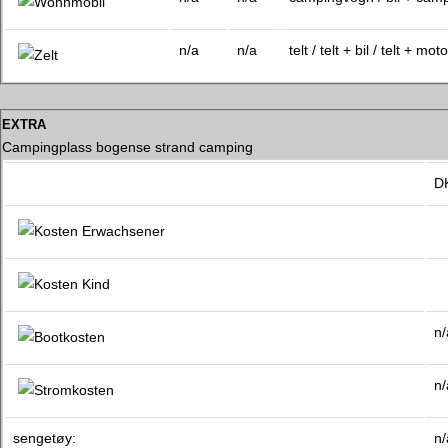
n/a
n/a
telt / telt + bil / telt + moto
extra
Campingplass bogense strand camping
D
n/
n/
sengetøy:
n/