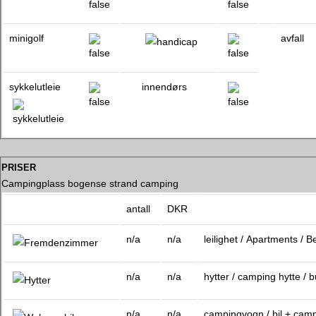
minigolf
avfall
sykkelutleie
innendørs
priser
Campingplass bogense strand camping
antall
DKR
n/a
n/a
leilighet / Apartments / 
n/a
n/a
hytter / camping hytte /
n/a
n/a
campingvogn / bil + cam