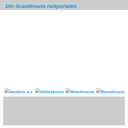
Din Scandinavia nettportalen
Skandinavia leksikon
Veibeskrivelse
forum & reis