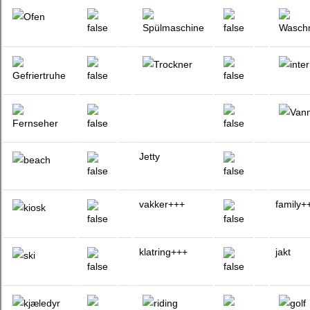
Jetty
vakker+++
family+
klatring+++
jakt