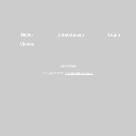
Bilder
Unterstützen
Login
Videos
Impressum
Copyright 2016
visitskandinavien.de