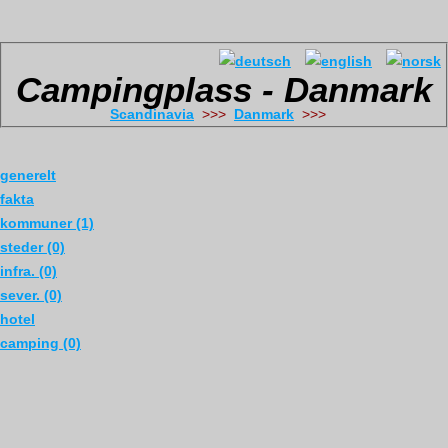
Campingplass - Danmark
Scandinavia
>>>
Danmark
>>>
generelt
fakta
kommuner (1)
steder (0)
infra. (0)
sever. (0)
hotel
camping (0)