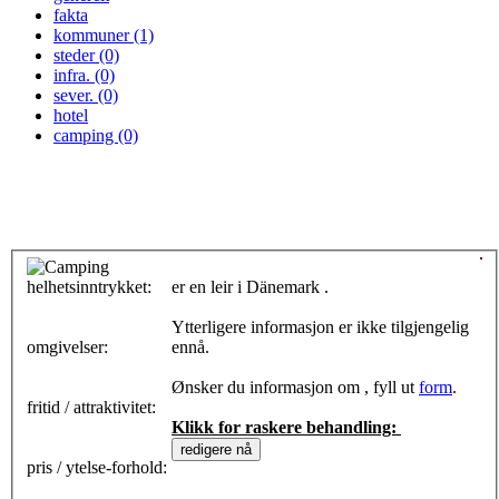
fakta
kommuner (1)
steder (0)
infra. (0)
sever. (0)
hotel
camping (0)
helhetsinntrykket:
0
er en leir i Dänemark .
Ytterligere informasjon er ikke tilgjengelig
omgivelser:
ennå.
Ønsker du informasjon om , fyll ut
form
.
fritid / attraktivitet:
Klikk for raskere behandling:
pris / ytelse-forhold: