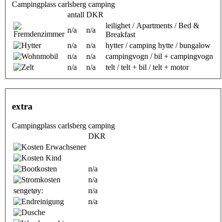
Campingplass carlsberg camping
antall
DKR
leilighet / Apartments / Bed &
n/a
n/a
Breakfast
n/a
n/a
hytter / camping hytte / bungalow
n/a
n/a
campingvogn / bil + campingvogn
n/a
n/a
telt / telt + bil / telt + motor
extra
Campingplass carlsberg camping
DKR
n/a
n/a
sengetøy:
n/a
n/a