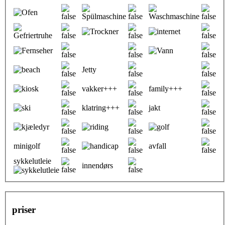
Jetty
vakker+++
family+++
klatring+++
jakt
minigolf
avfall
sykkelutleie
innendørs
priser