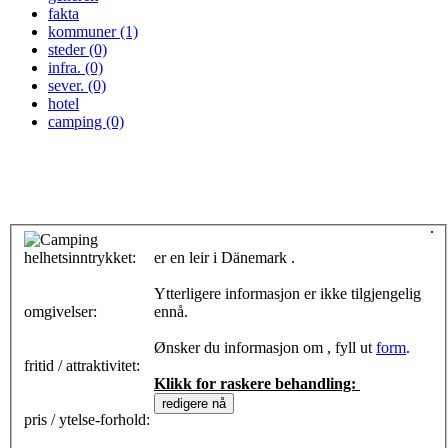
fakta
kommuner (1)
steder (0)
infra. (0)
sever. (0)
hotel
camping (0)
helhetsinntrykket:
0
er en leir i Dänemark .
Ytterligere informasjon er ikke tilgjengelig
omgivelser:
ennå.
Ønsker du informasjon om , fyll ut
form
.
fritid / attraktivitet:
Klikk for raskere behandling:
pris / ytelse-forhold: