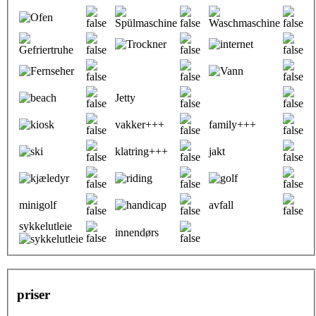
Jetty
vakker+++
family+++
klatring+++
jakt
minigolf
avfall
sykkelutleie
innendørs
priser