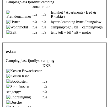
Campingplass fjordlyst camping
antall
DKR
leilighet / Apartments / Bed &
n/a
n/a
Breakfast
n/a
n/a
hytter / camping hytte / bungalow
n/a
n/a
campingvogn / bil + campingvogn
n/a
n/a
telt / telt + bil / telt + motor
extra
Campingplass fjordlyst camping
DKR
n/a
n/a
sengetøy:
n/a
n/a