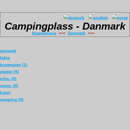
Campingplass - Danmark
Scandinavia
>>>
Danmark
>>>
generelt
fakta
kommuner (1)
steder (0)
infra. (0)
sever. (0)
hotel
camping (0)