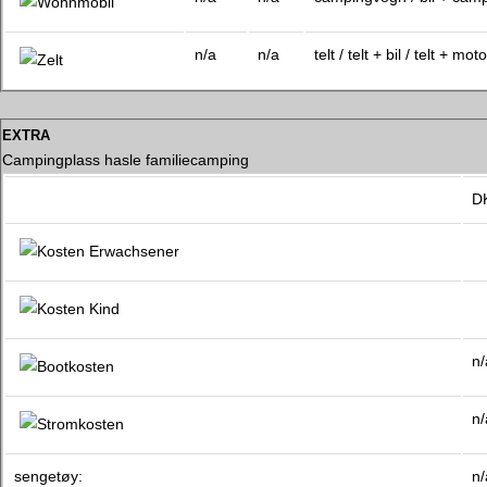
n/a
n/a
telt / telt + bil / telt + moto
extra
Campingplass hasle familiecamping
D
n/
n/
sengetøy:
n/