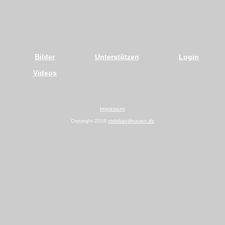
Bilder
Unterstützen
Login
Videos
Impressum
Copyright 2016
visitskandinavien.de