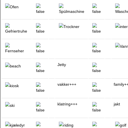
Jetty
vakker+++
family+
klatring+++
jakt