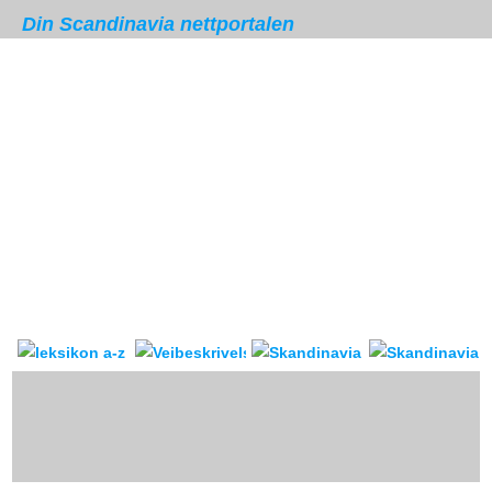
Din Scandinavia nettportalen
Skandinavia leksikon
Veibeskrivelse
forum & reis