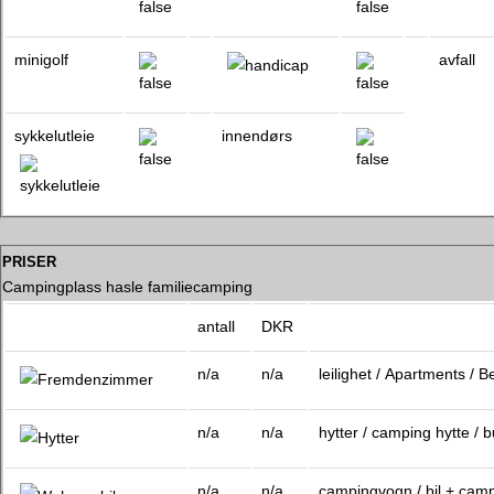
minigolf
avfall
sykkelutleie
innendørs
priser
Campingplass hasle familiecamping
antall
DKR
n/a
n/a
leilighet / Apartments / 
n/a
n/a
hytter / camping hytte /
n/a
n/a
campingvogn / bil + cam