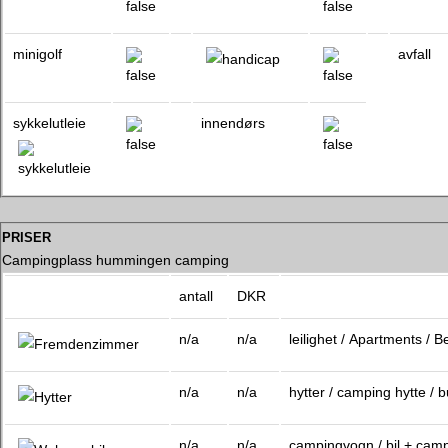
minigolf
avfall
sykkelutleie
innendørs
priser
Campingplass hummingen camping
antall
DKR
n/a
n/a
leilighet / Apartments / 
n/a
n/a
hytter / camping hytte /
n/a
n/a
campingvogn / bil + cam