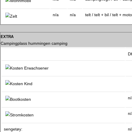
n/a
n/a
telt / telt + bil / telt + moto
extra
Campingplass hummingen camping
D
n/
n/
sengetøy:
n/