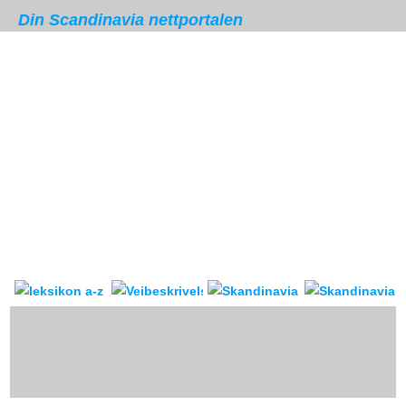
Din Scandinavia nettportalen
Skandinavia leksikon
Veibeskrivelse
forum & reis