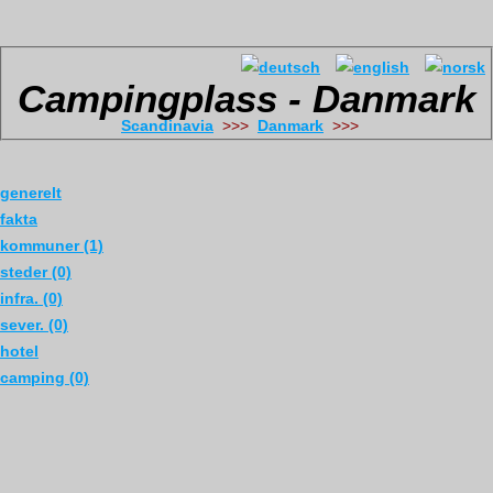
Campingplass - Danmark
Scandinavia
>>>
Danmark
>>>
generelt
fakta
kommuner (1)
steder (0)
infra. (0)
sever. (0)
hotel
camping (0)