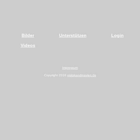
Bilder
Unterstützen
Login
Videos
Impressum
Copyright 2016
visitskandinavien.de