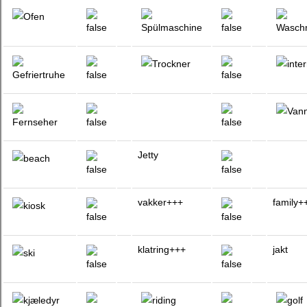
Jetty
vakker+++
family+
klatring+++
jakt