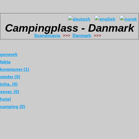
Campingplass - Danmark
Scandinavia
>>>
Danmark
>>>
generelt
fakta
kommuner (1)
steder (0)
infra. (0)
sever. (0)
hotel
camping (0)