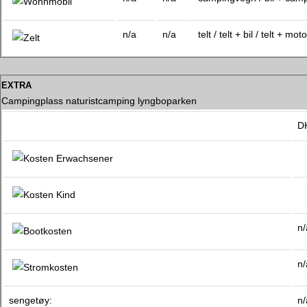
n/a
n/a
telt / telt + bil / telt + moto
extra
Campingplass naturistcamping lyngboparken
D
n/
n/
sengetøy:
n/