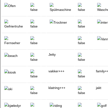
Jetty
vakker+++
family+
klatring+++
jakt