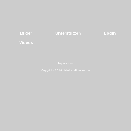
Bilder
Unterstützen
Login
Videos
Impressum
Copyright 2016
visitskandinavien.de