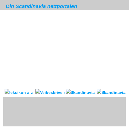
Din Scandinavia nettportalen
Skandinavia leksikon
Veibeskrivelse
forum & reis