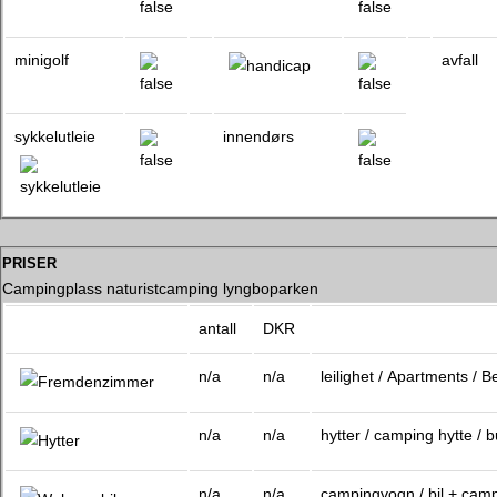
minigolf
avfall
sykkelutleie
innendørs
priser
Campingplass naturistcamping lyngboparken
antall
DKR
n/a
n/a
leilighet / Apartments / 
n/a
n/a
hytter / camping hytte /
n/a
n/a
campingvogn / bil + cam