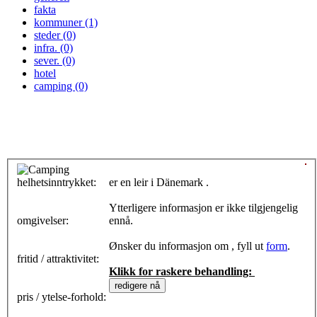
fakta
kommuner (1)
steder (0)
infra. (0)
sever. (0)
hotel
camping (0)
helhetsinntrykket:
0
er en leir i Dänemark .
Ytterligere informasjon er ikke tilgjengelig
omgivelser:
ennå.
Ønsker du informasjon om , fyll ut
form
.
fritid / attraktivitet:
Klikk for raskere behandling:
pris / ytelse-forhold: