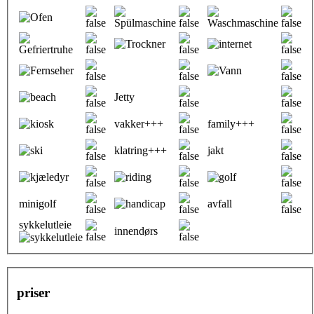
Jetty
vakker+++
family+++
klatring+++
jakt
minigolf
avfall
sykkelutleie
innendørs
priser