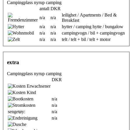
Campingplass nyrup camping
antall
DKR
leilighet / Apartments / Bed &
n/a
n/a
Breakfast
n/a
n/a
hytter / camping hytte / bungalow
n/a
n/a
campingvogn / bil + campingvogn
n/a
n/a
telt / telt + bil / telt + motor
extra
Campingplass nyrup camping
DKR
n/a
n/a
sengetøy:
n/a
n/a