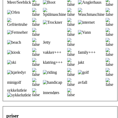
Meer/Seeblick
Jetty
vakker+++
family+++
klatring+++
jakt
minigolf
avfall
sykkelutleie
innendørs
priser