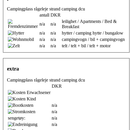
Campingplass rågeleje strand camping dcu
antall
DKR
leilighet / Apartments / Bed &
n/a
n/a
Breakfast
n/a
n/a
hytter / camping hytte / bungalow
n/a
n/a
campingvogn / bil + campingvogn
n/a
n/a
telt / telt + bil / telt + motor
extra
Campingplass rågeleje strand camping dcu
DKR
n/a
n/a
sengetøy:
n/a
n/a