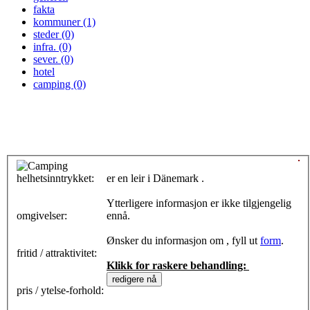
fakta
kommuner (1)
steder (0)
infra. (0)
sever. (0)
hotel
camping (0)
helhetsinntrykket:
0
er en leir i Dänemark .
Ytterligere informasjon er ikke tilgjengelig
omgivelser:
ennå.
Ønsker du informasjon om , fyll ut
form
.
fritid / attraktivitet:
Klikk for raskere behandling:
pris / ytelse-forhold: