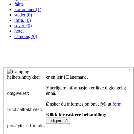
fakta
kommuner (1)
steder (0)
infra. (0)
sever. (0)
hotel
camping (0)
helhetsinntrykket:
0
er en leir i Dänemark .
Ytterligere informasjon er ikke tilgjengelig
omgivelser:
ennå.
Ønsker du informasjon om , fyll ut
form
.
fritid / attraktivitet:
Klikk for raskere behandling:
pris / ytelse-forhold: