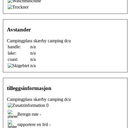
Avstander
Campingplass skærby camping dcu
handle:
n/a
lake:
n/a
coast:
n/a
n/a
tilleggsinformasjon
Campingplass skærby camping dcu
0
Beregn rute -
rapportere en feil -