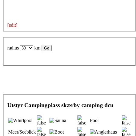
[edit]
radius
km
Utstyr Campingplass skærby camping dcu
Pool
Meer/Seeblick