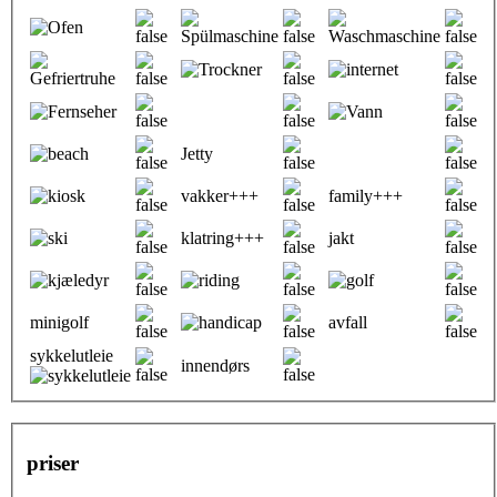
Jetty
vakker+++
family+++
klatring+++
jakt
minigolf
avfall
sykkelutleie
innendørs
priser