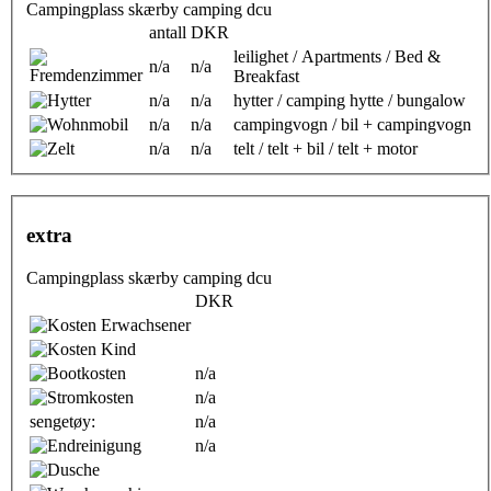
Campingplass skærby camping dcu
antall
DKR
leilighet / Apartments / Bed &
n/a
n/a
Breakfast
n/a
n/a
hytter / camping hytte / bungalow
n/a
n/a
campingvogn / bil + campingvogn
n/a
n/a
telt / telt + bil / telt + motor
extra
Campingplass skærby camping dcu
DKR
n/a
n/a
sengetøy:
n/a
n/a