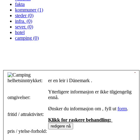
fakta
kommuner (1)
steder (0)
infra. (0)
sever. (0)
hotel
camping (0)
helhetsinntrykket:
0
er en leir i Dänemark .
Ytterligere informasjon er ikke tilgjengelig
omgivelser:
ennå.
Ønsker du informasjon om , fyll ut
form
.
fritid / attraktivitet:
Klikk for raskere behandling:
pris / ytelse-forhold: