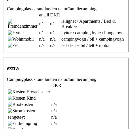
Campingplass strandlunden natur/familiecamping
antall
DKR
leilighet / Apartments / Bed &
n/a
n/a
Breakfast
n/a
n/a
hytter / camping hytte / bungalow
n/a
n/a
campingvogn / bil + campingvogn
n/a
n/a
telt / telt + bil / telt + motor
extra
Campingplass strandlunden natur/familiecamping
DKR
n/a
n/a
sengetøy:
n/a
n/a