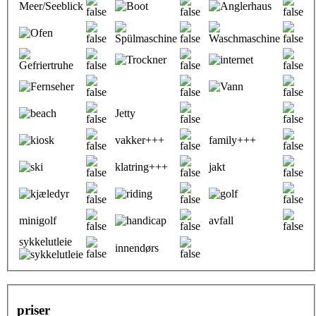
Meer/Seeblick
Jetty
vakker+++
family+++
klatring+++
jakt
minigolf
avfall
sykkelutleie
innendørs
priser