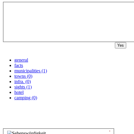
Yes
general
facts
municipalities (1)
towns (0)
infra. (0)
sights (1)
hotel
camping (0)