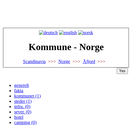
Kommune - Norge
Scandinavia
>>>
Norge
>>>
Åfjord
>>>
Yes
generelt
fakta
kommuner (1)
steder (1)
infra. (0)
sever. (0)
hotel
camping (0)