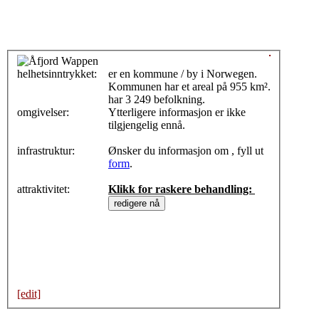
helhetsinntrykket:
0
er en kommune / by i Norwegen.
Kommunen har et areal på 955 km².
har 3 249 befolkning.
omgivelser:
Ytterligere informasjon er ikke
tilgjengelig ennå.
infrastruktur:
Ønsker du informasjon om , fyll ut
form
.
attraktivitet:
Klikk for raskere behandling:
[edit]