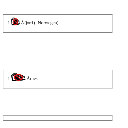
1
Åfjord (, Norwegen)
1
Årnes