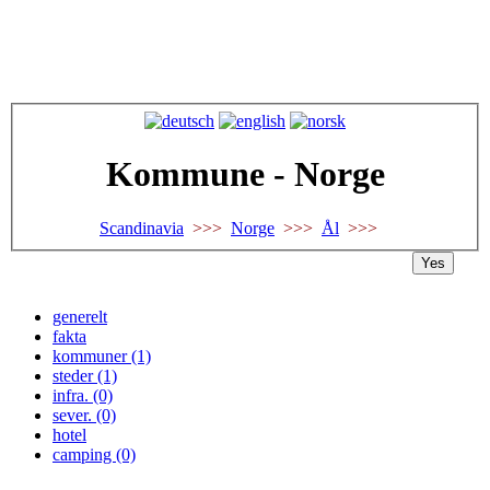
Kommune - Norge
Scandinavia
>>>
Norge
>>>
Ål
>>>
Yes
generelt
fakta
kommuner (1)
steder (1)
infra. (0)
sever. (0)
hotel
camping (0)