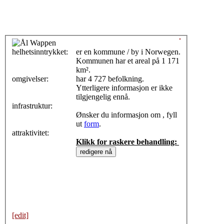
helhetsinntrykket:
0
er en kommune / by i Norwegen.
Kommunen har et areal på 1 171
km².
omgivelser:
har 4 727 befolkning.
Ytterligere informasjon er ikke
tilgjengelig ennå.
infrastruktur:
Ønsker du informasjon om , fyll
ut
form
.
attraktivitet:
Klikk for raskere behandling:
[edit]