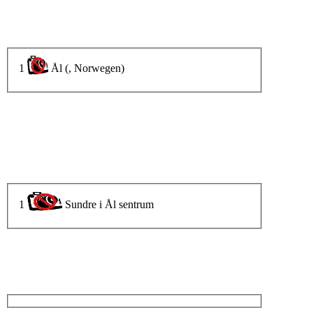
1
Ål (, Norwegen)
1
Sundre i Ål sentrum