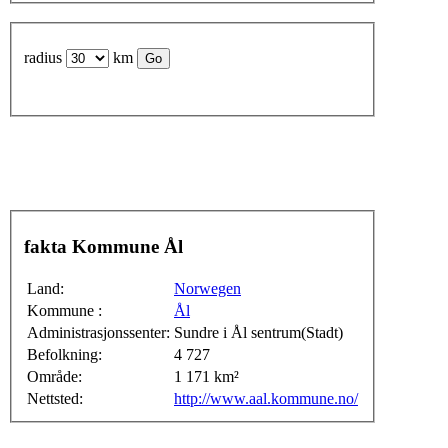
radius
km
fakta Kommune Ål
Land:
Norwegen
Kommune :
Ål
Administrasjonssenter:
Sundre i Ål sentrum(Stadt)
Befolkning:
4 727
Område:
1 171 km²
Nettsted:
http://www.aal.kommune.no/