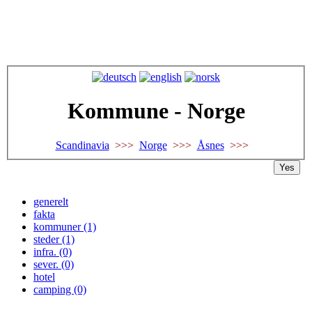
Kommune - Norge
Scandinavia
>>>
Norge
>>>
Åsnes
>>>
Yes
generelt
fakta
kommuner (1)
steder (1)
infra. (0)
sever. (0)
hotel
camping (0)