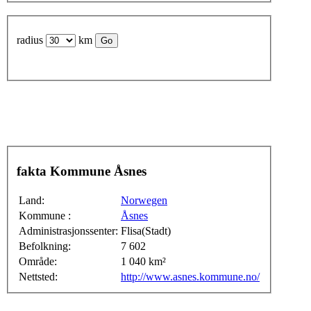
radius
km
fakta Kommune Åsnes
Land:
Norwegen
Kommune :
Åsnes
Administrasjonssenter:
Flisa(Stadt)
Befolkning:
7 602
Område:
1 040 km²
Nettsted:
http://www.asnes.kommune.no/