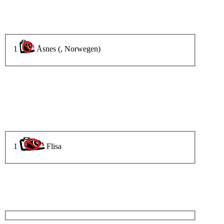
1
Åsnes (, Norwegen)
1
Flisa