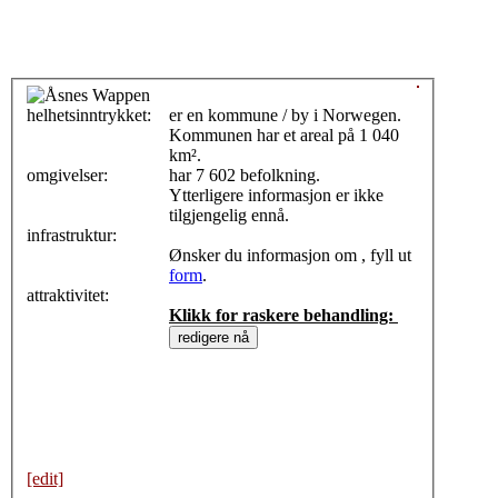
helhetsinntrykket:
0
er en kommune / by i Norwegen.
Kommunen har et areal på 1 040
km².
omgivelser:
har 7 602 befolkning.
Ytterligere informasjon er ikke
tilgjengelig ennå.
infrastruktur:
Ønsker du informasjon om , fyll ut
form
.
attraktivitet:
Klikk for raskere behandling:
[edit]