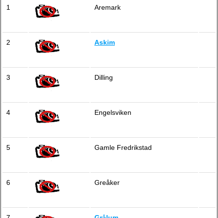
1
Aremark
2
Askim
3
Dilling
4
Engelsviken
5
Gamle Fredrikstad
6
Greåker
7
Grålum