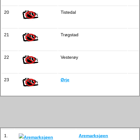
20
Tistedal
21
Trøgstad
22
Vesterøy
23
Ørje
1.
Aremarksjøen