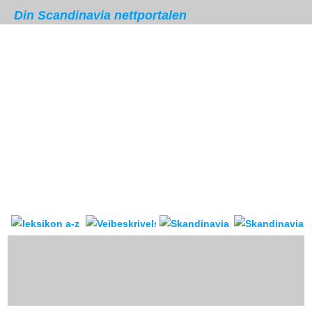
Din Scandinavia nettportalen
Skandinavia leksikon
Veibeskrivelse
forum & reis