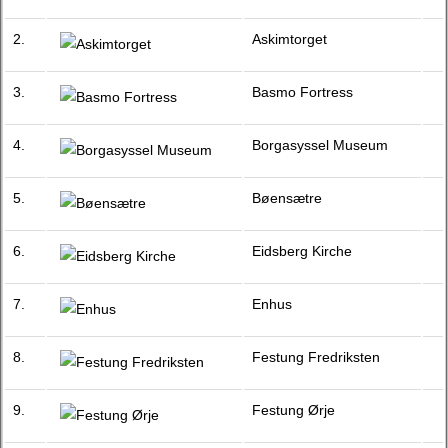
2.
Askimtorget
3.
Basmo Fortress
4.
Borgasyssel Museum
5.
Bøensætre
6.
Eidsberg Kirche
7.
Enhus
8.
Festung Fredriksten
9.
Festung Ørje