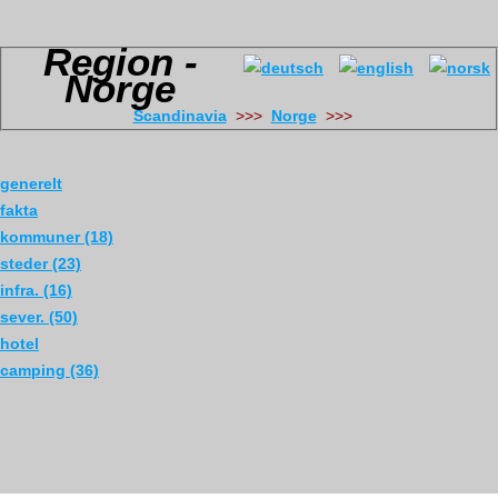
Region -
Norge
Scandinavia
>>>
Norge
>>>
generelt
fakta
kommuner (18)
steder (23)
infra. (16)
sever. (50)
hotel
camping (36)