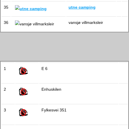
35
utne camping
36
vansjø villmarksleir
1
E 6
2
Enhuskilen
3
Fylkesvei 351