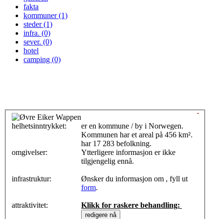
fakta
kommuner (1)
steder (1)
infra. (0)
sever. (0)
hotel
camping (0)
helhetsinntrykket:
0
er en kommune / by i Norwegen.
Kommunen har et areal på 456 km².
har 17 283 befolkning.
omgivelser:
Ytterligere informasjon er ikke
tilgjengelig ennå.
infrastruktur:
Ønsker du informasjon om , fyll ut
form
.
attraktivitet:
Klikk for raskere behandling: