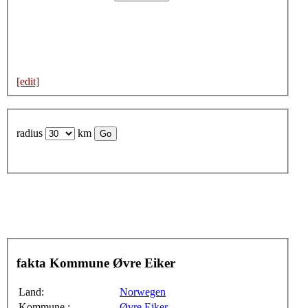
[edit]
radius
km
fakta Kommune Øvre Eiker
Land:
Norwegen
Kommune :
Øvre Eiker