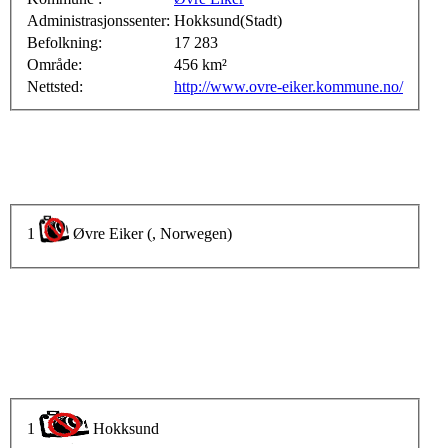
Administrasjonssenter:
Hokksund(Stadt)
Befolkning:
17 283
Område:
456 km²
Nettsted:
http://www.ovre-eiker.kommune.no/
1
Øvre Eiker (, Norwegen)
1
Hokksund