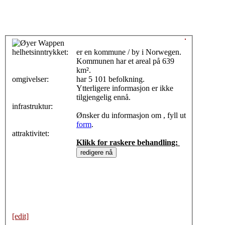
helhetsinntrykket:
0
er en kommune / by i Norwegen.
Kommunen har et areal på 639
km².
omgivelser:
har 5 101 befolkning.
Ytterligere informasjon er ikke
tilgjengelig ennå.
infrastruktur:
Ønsker du informasjon om , fyll ut
form
.
attraktivitet:
Klikk for raskere behandling:
[edit]