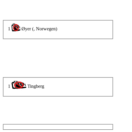
1
Øyer (, Norwegen)
1
Tingberg