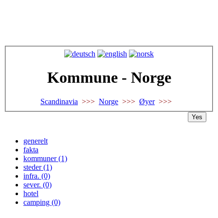
Kommune - Norge
Scandinavia
>>>
Norge
>>>
Øyer
>>>
Yes
generelt
fakta
kommuner (1)
steder (1)
infra. (0)
sever. (0)
hotel
camping (0)