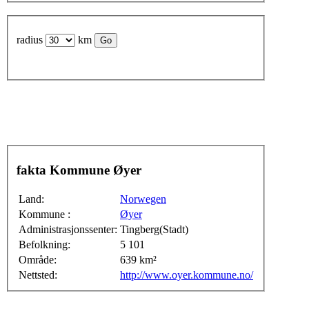
radius
km
fakta Kommune Øyer
Land:
Norwegen
Kommune :
Øyer
Administrasjonssenter:
Tingberg(Stadt)
Befolkning:
5 101
Område:
639 km²
Nettsted:
http://www.oyer.kommune.no/