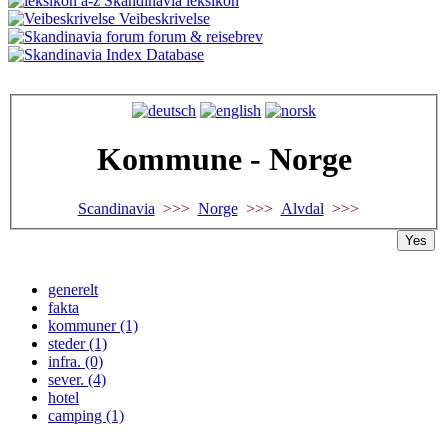
Skandinavia leksikon
Veibeskrivelse
forum & reisebrev
Database
Kommune - Norge
Scandinavia
>>>
Norge
>>>
Alvdal
>>>
Yes
generelt
fakta
kommuner (1)
steder (1)
infra. (0)
sever. (4)
hotel
camping (1)