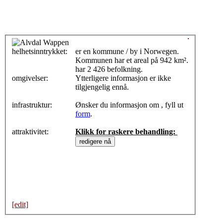
helhetsinntrykket:
0
er en kommune / by i Norwegen.
Kommunen har et areal på 942 km².
har 2 426 befolkning.
omgivelser:
Ytterligere informasjon er ikke
tilgjengelig ennå.
infrastruktur:
Ønsker du informasjon om , fyll ut
form
.
attraktivitet:
Klikk for raskere behandling:
[edit]