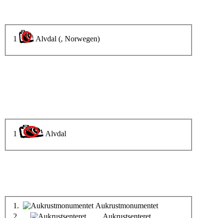
1
Alvdal (, Norwegen)
1
Alvdal
1.
Aukrustmonumentet
2.
Aukrustsenteret