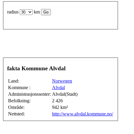
radius
km
fakta Kommune Alvdal
Land:
Norwegen
Kommune :
Alvdal
Administrasjonssenter:
Alvdal(Stadt)
Befolkning:
2 426
Område:
942 km²
Nettsted:
http://www.alvdal.kommune.no/