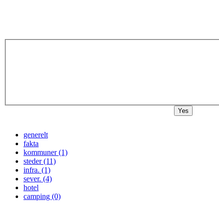
Yes
generelt
fakta
kommuner (1)
steder (11)
infra. (1)
sever. (4)
hotel
camping (0)