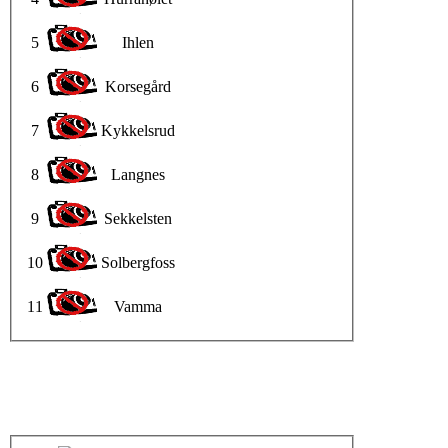
5
Ihlen
6
Korsegård
7
Kykkelsrud
8
Langnes
9
Sekkelsten
10
Solbergfoss
11
Vamma