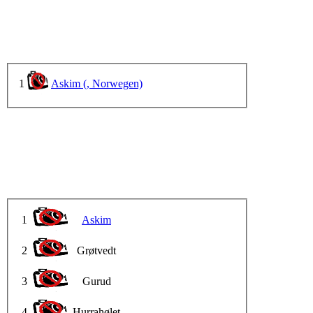
1
Askim (, Norwegen)
1
Askim
2
Grøtvedt
3
Gurud
4
Hurrahølet