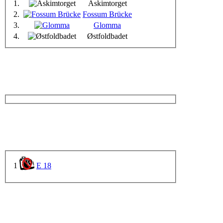
1.
Askimtorget
2.
Fossum Brücke
3.
Glomma
4.
Østfoldbadet
1
E 18