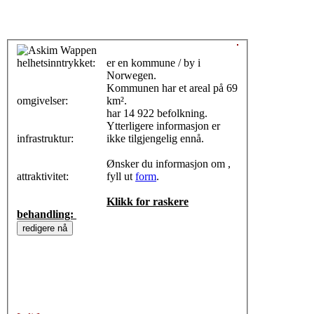
helhetsinntrykket:
0
er en kommune / by i
Norwegen.
Kommunen har et areal på 69
omgivelser:
km².
har 14 922 befolkning.
Ytterligere informasjon er
infrastruktur:
ikke tilgjengelig ennå.
Ønsker du informasjon om ,
attraktivitet:
fyll ut
form
.
Klikk for raskere
behandling: