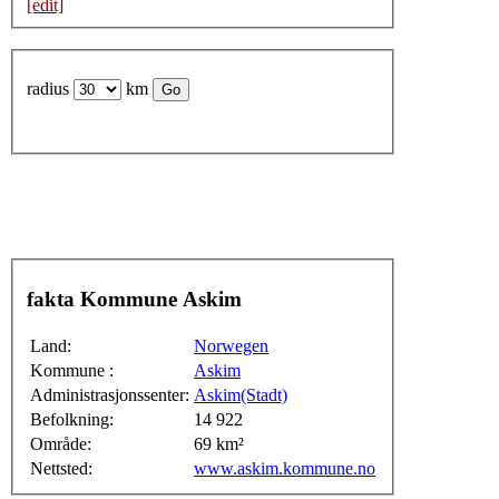
[edit]
radius
km
fakta Kommune Askim
Land:
Norwegen
Kommune :
Askim
Administrasjonssenter:
Askim(Stadt)
Befolkning:
14 922
Område:
69 km²
Nettsted:
www.askim.kommune.no