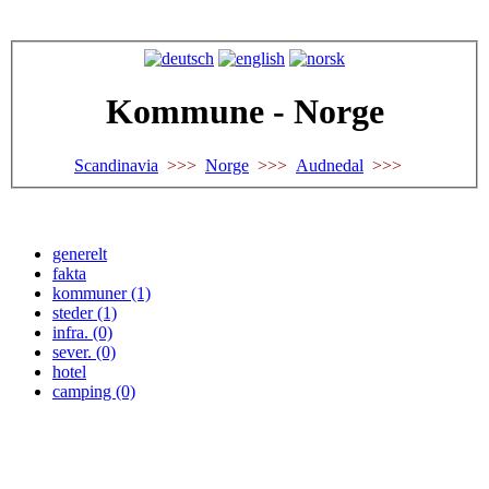
Kommune - Norge
Scandinavia
>>>
Norge
>>>
Audnedal
>>>
generelt
fakta
kommuner (1)
steder (1)
infra. (0)
sever. (0)
hotel
camping (0)