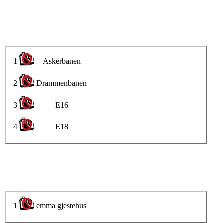
1
Askerbanen
2
Drammenbanen
3
E16
4
E18
1
emma gjestehus