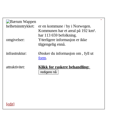
helhetsinntrykket:
0
er en kommune / by i Norwegen.
Kommunen har et areal på 192 km².
har 113 659 befolkning.
omgivelser:
Ytterligere informasjon er ikke
tilgjengelig ennå.
infrastruktur:
Ønsker du informasjon om , fyll ut
form
.
attraktivitet:
Klikk for raskere behandling:
[edit]