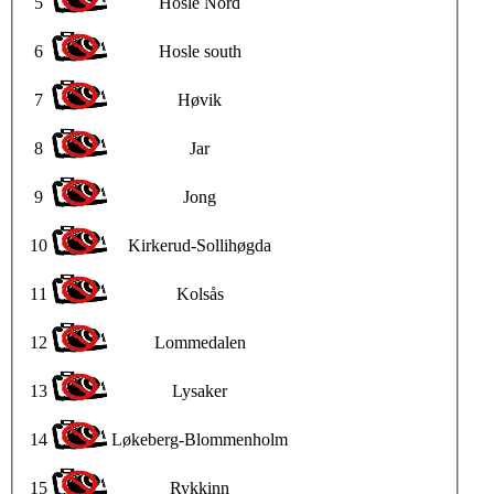
5
Hosle Nord
6
Hosle south
7
Høvik
8
Jar
9
Jong
10
Kirkerud-Sollihøgda
11
Kolsås
12
Lommedalen
13
Lysaker
14
Løkeberg-Blommenholm
15
Rykkinn