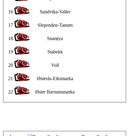
16
Sandvika-Valler
17
Slependen-Tanum
18
Snarøya
19
Stabekk
20
Voll
21
Østerås-Eiksmarka
22
Østre Bærumsmarka