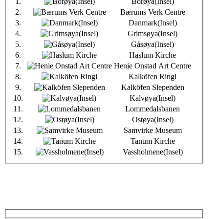
1.
Borøya(Insel)
2.
Bærums Verk Centre
3.
Danmark(Insel)
4.
Grimsøya(Insel)
5.
Gåsøya(Insel)
6.
Haslum Kirche
7.
Henie Onstad Art Centre
8.
Kalköfen Ringi
9.
Kalköfen Slependen
10.
Kalvøya(Insel)
11.
Lommedalsbanen
12.
Ostøya(Insel)
13.
Samvirke Museum
14.
Tanum Kirche
15.
Vassholmene(Insel)