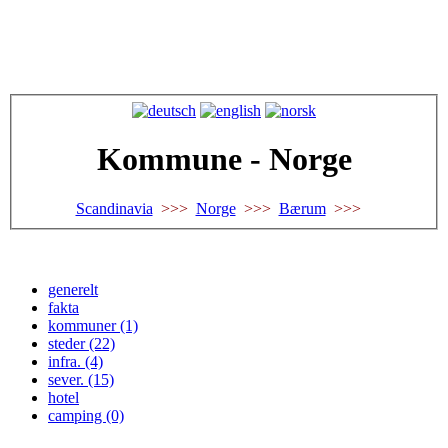
Kommune - Norge
Scandinavia
>>>
Norge
>>>
Bærum
>>>
generelt
fakta
kommuner (1)
steder (22)
infra. (4)
sever. (15)
hotel
camping (0)