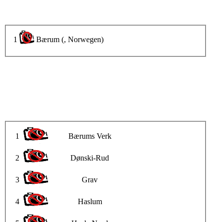
1
Bærum (, Norwegen)
1
Bærums Verk
2
Dønski-Rud
3
Grav
4
Haslum