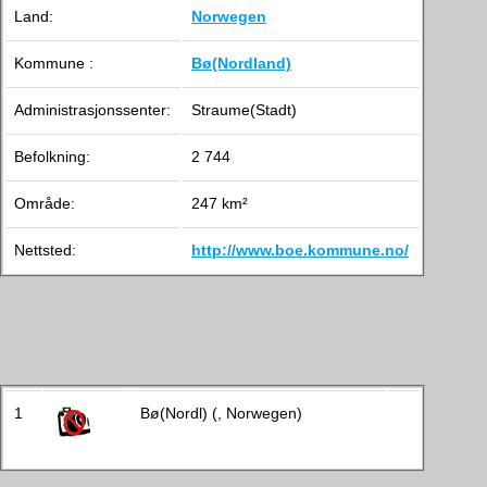
Land:
Norwegen
Kommune :
Bø(Nordland)
Administrasjonssenter:
Straume(Stadt)
Befolkning:
2 744
Område:
247 km²
Nettsted:
http://www.boe.kommune.no/
1
Bø(Nordl) (, Norwegen)