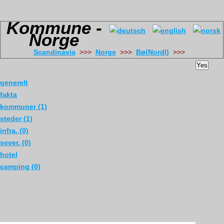
Kommune -
Norge
Scandinavia
>>>
Norge
>>>
Bø(Nordl)
>>>
Yes
generelt
fakta
kommuner (1)
steder (1)
infra. (0)
sever. (0)
hotel
camping (0)