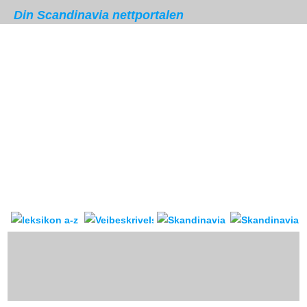
Din Scandinavia nettportalen
Skandinavia leksikon
Veibeskrivelse
forum & reis