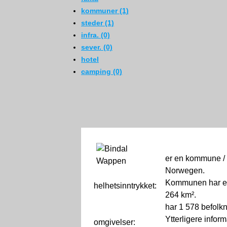
kommuner (1)
steder (1)
infra. (0)
sever. (0)
hotel
camping (0)
er en kommune / 
Norwegen.
Kommunen har et
helhetsinntrykket:
0
264 km².
har 1 578 befolk
Ytterligere infor
omgivelser: