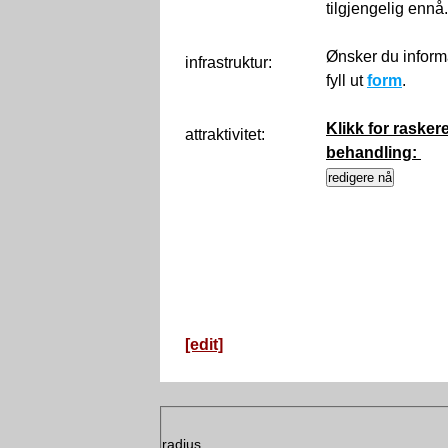
tilgjengelig ennå
Ønsker du inform
infrastruktur:
fyll ut
form
.
Klikk for rasker
attraktivitet:
behandling:
[edit]
radius