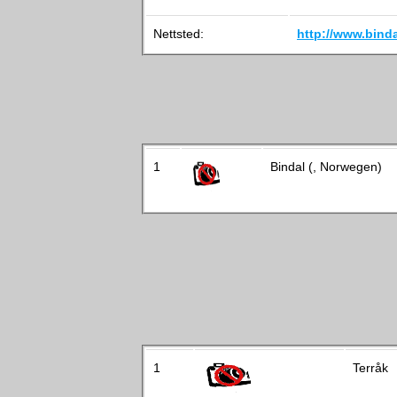
Nettsted:
http://www.bind
1
Bindal (, Norwegen)
1
Terråk