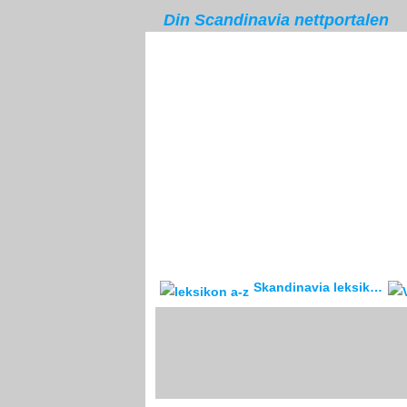
Din Scandinavia nettportalen
Skandinavia leksikon