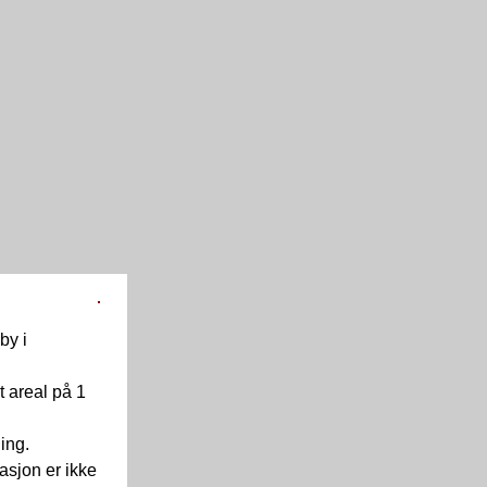
by i
 areal på 1
ning.
masjon er ikke