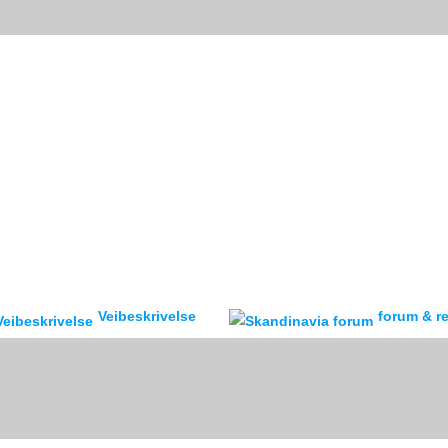
Veibeskrivelse
forum & reisebr