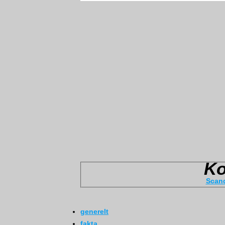
Scand
generelt
fakta