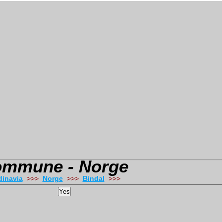
Kommune - Norge
inavia
>>>
Norge
>>>
Bindal
>>>
Yes