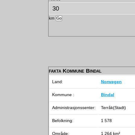
km
fakta Kommune Bindal
Land:
Norwegen
Kommune :
Bindal
Administrasjonssenter:
Terråk(Stadt)
Befolkning:
1 578
Område:
1 264 km²