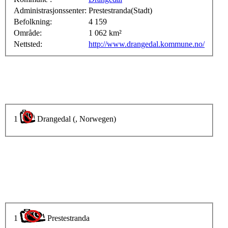
Administrasjonssenter:
Prestestranda(Stadt)
Befolkning:
4 159
Område:
1 062 km²
Nettsted:
http://www.drangedal.kommune.no/
1
Drangedal (, Norwegen)
1
Prestestranda