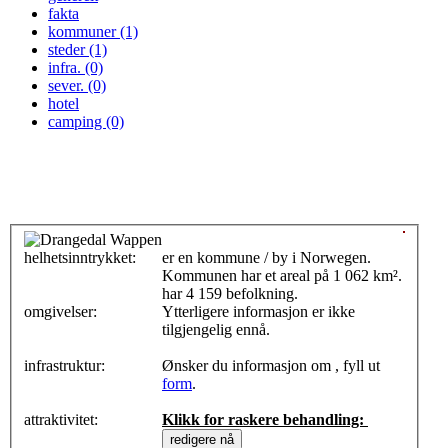
fakta
kommuner (1)
steder (1)
infra. (0)
sever. (0)
hotel
camping (0)
helhetsinntrykket:
0
er en kommune / by i Norwegen.
Kommunen har et areal på 1 062 km².
har 4 159 befolkning.
omgivelser:
Ytterligere informasjon er ikke
tilgjengelig ennå.
infrastruktur:
Ønsker du informasjon om , fyll ut
form
.
attraktivitet:
Klikk for raskere behandling: