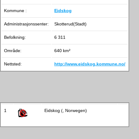
Kommune :
Eidskog
Administrasjonssenter:
Skotterud(Stadt)
Befolkning:
6 311
Område:
640 km²
Nettsted:
http://www.eidskog.kommune.no/
1
Eidskog (, Norwegen)