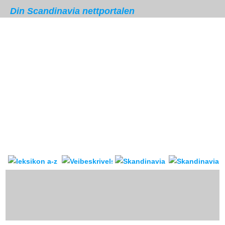
Din Scandinavia nettportalen
Skandinavia leksikon
Veibeskrivelse
forum & reis