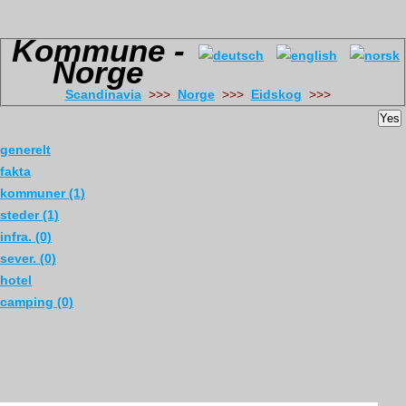
Kommune -
Norge
Scandinavia
>>>
Norge
>>>
Eidskog
>>>
Yes
generelt
fakta
kommuner (1)
steder (1)
infra. (0)
sever. (0)
hotel
camping (0)