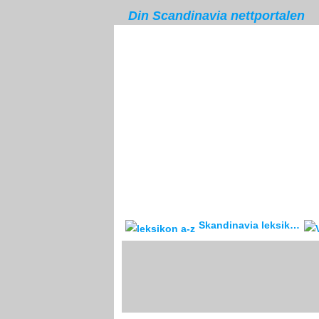
Din Scandinavia nettportalen
Skandinavia leksikon