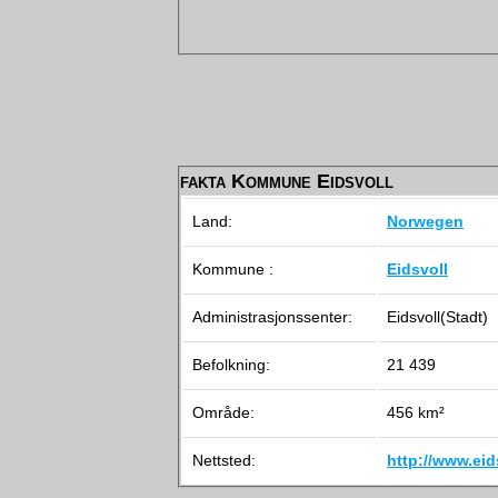
fakta Kommune Eidsvoll
Land:
Norwegen
Kommune :
Eidsvoll
Administrasjonssenter:
Eidsvoll(Stadt)
Befolkning:
21 439
Område:
456 km²
Nettsted:
http://www.ei