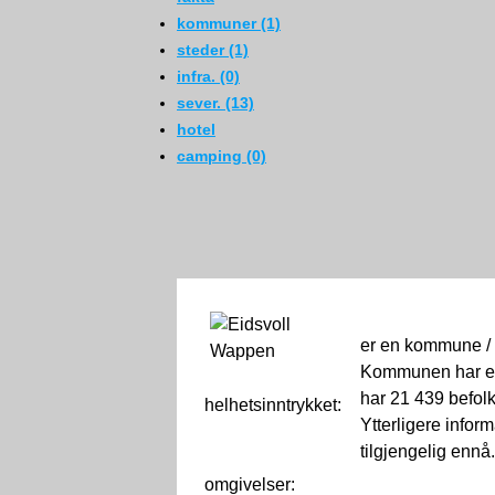
kommuner (1)
steder (1)
infra. (0)
sever. (13)
hotel
camping (0)
er en kommune /
Kommunen har et
har 21 439 befol
helhetsinntrykket:
0
Ytterligere infor
tilgjengelig ennå
omgivelser: