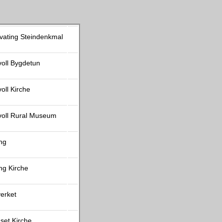
ivating Steindenkmal
voll Bygdetun
oll Kirche
voll Rural Museum
ing
ing Kirche
verket
set Kirche