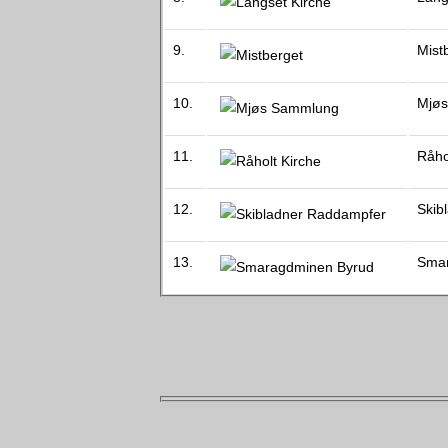
9.
Mist
10.
Mjø
11.
Råho
12.
Skib
13.
Smar