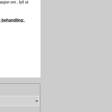
sjon om , fyll ut
re behandling: