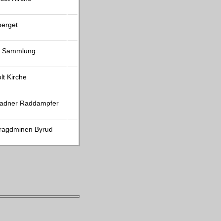
berget
s Sammlung
lt Kirche
ladner Raddampfer
agdminen Byrud