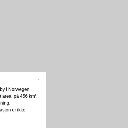
 by i Norwegen.
 areal på 456 km².
kning.
masjon er ikke
.