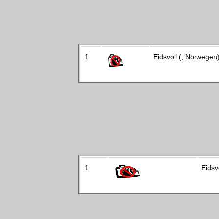
1
Eidsvoll (, Norwegen
1
Eidsvo