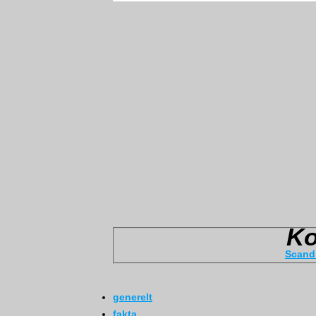
Scand
generelt
fakta