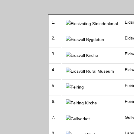
1.
Eids
2.
Eids
3.
Eidsv
4.
Eids
5.
Feir
6.
Feir
7.
Gull
8.
Lang