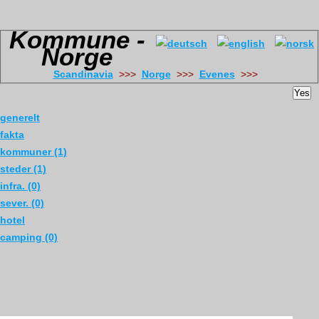
Kommune -
Norge
Scandinavia
>>>
Norge
>>>
Evenes
>>>
Yes
generelt
fakta
kommuner (1)
steder (1)
infra. (0)
sever. (0)
hotel
camping (0)