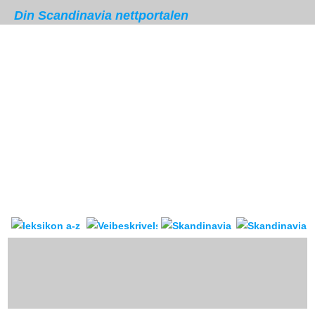
Din Scandinavia nettportalen
Skandinavia leksikon
Veibeskrivelse
forum & reis