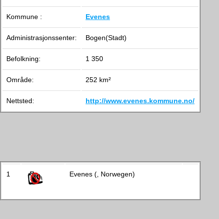
Kommune :
Evenes
Administrasjonssenter:
Bogen(Stadt)
Befolkning:
1 350
Område:
252 km²
Nettsted:
http://www.evenes.kommune.no/
1
Evenes (, Norwegen)