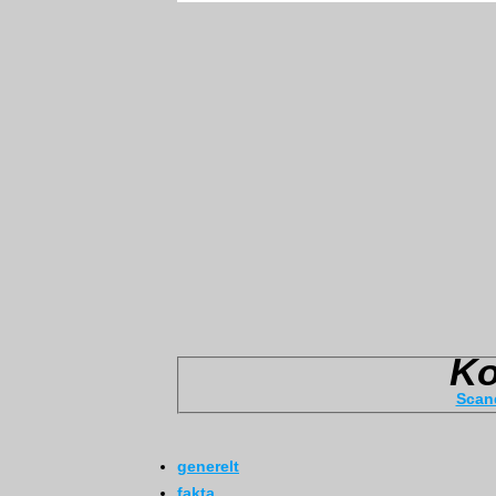
Scan
generelt
fakta