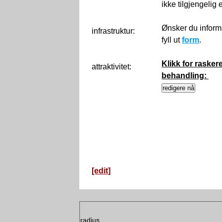
ikke tilgjengelig
Ønsker du inform
infrastruktur:
fyll ut
form
.
Klikk for rasker
attraktivitet:
behandling:
[edit]
radius