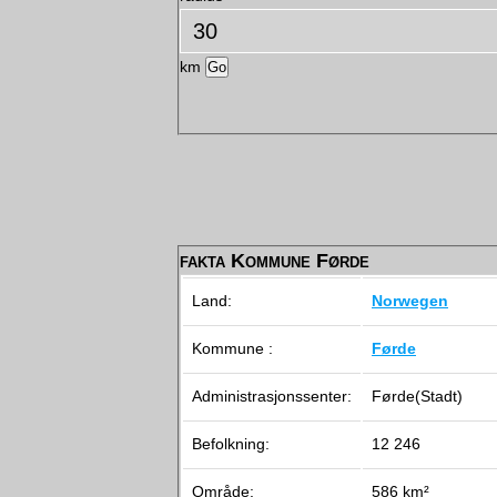
km
fakta Kommune Førde
Land:
Norwegen
Kommune :
Førde
Administrasjonssenter:
Førde(Stadt)
Befolkning:
12 246
Område:
586 km²