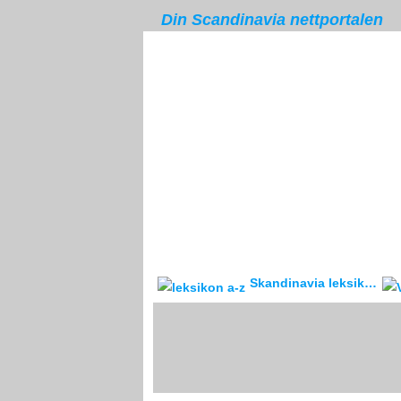
Din Scandinavia nettportalen
Skandinavia leksikon