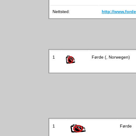
Nettsted:
http://www.ford
1
Førde (, Norwegen)
1
Førde