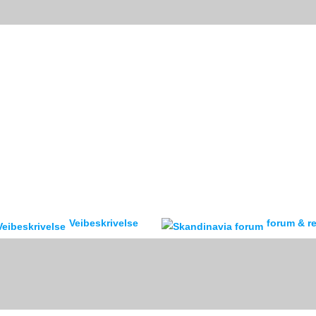
Veibeskrivelse
forum & reisebr