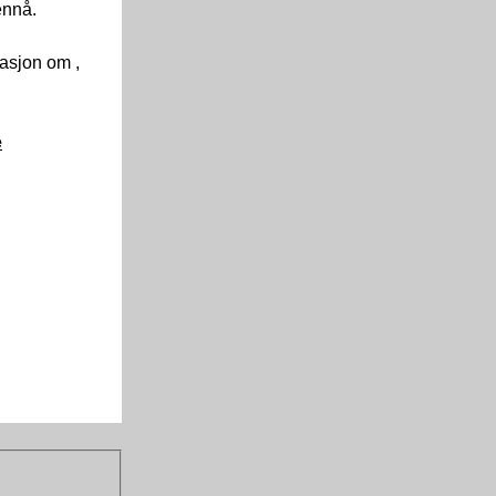
 ennå.
asjon om ,
e