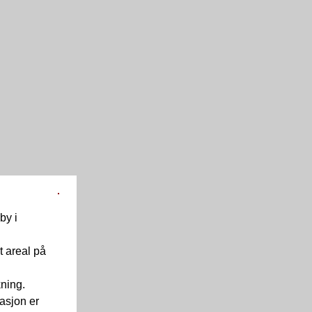
by i
 areal på
kning.
masjon er