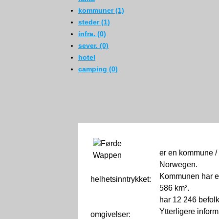
kommuner (1)
steder (1)
infra. (0)
sever. (0)
hotel
camping (0)
er en kommune / 
Norwegen.
Kommunen har et
helhetsinntrykket:
0
586 km².
har 12 246 befol
Ytterligere infor
omgivelser: