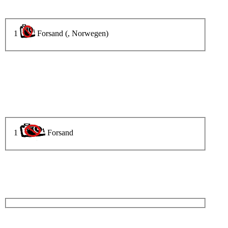
1
Forsand (, Norwegen)
1
Forsand