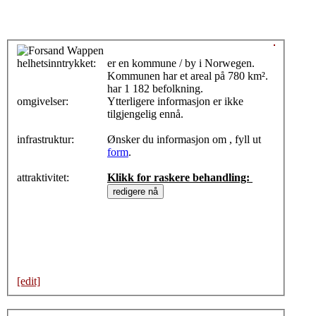
helhetsinntrykket:
0
er en kommune / by i Norwegen.
Kommunen har et areal på 780 km².
har 1 182 befolkning.
omgivelser:
Ytterligere informasjon er ikke
tilgjengelig ennå.
infrastruktur:
Ønsker du informasjon om , fyll ut
form
.
attraktivitet:
Klikk for raskere behandling:
[edit]