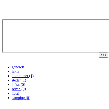
Yes
generelt
fakta
kommuner (1)
steder (1)
infra. (0)
sever. (0)
hotel
camping (0)