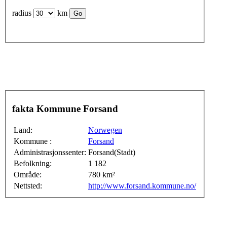
radius
km
fakta Kommune Forsand
Land:
Norwegen
Kommune :
Forsand
Administrasjonssenter:
Forsand(Stadt)
Befolkning:
1 182
Område:
780 km²
Nettsted:
http://www.forsand.kommune.no/