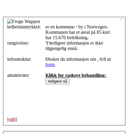
helhetsinntrykket:
0
er en kommune / by i Norwegen.
Kommunen har et areal på 85 km².
har 15.670 befolkning.
omgivelser:
Ytterligere informasjon er ikke
tilgjengelig ennå.
infrastruktur:
Ønsker du informasjon om , fyll ut
form
.
attraktivitet:
Klikk for raskere behandling:
[edit]