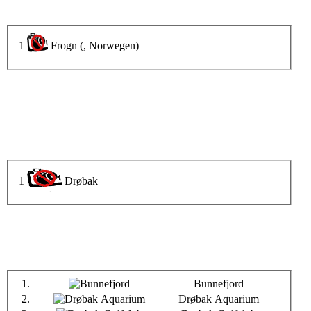
1
Frogn (, Norwegen)
1
Drøbak
1.
Bunnefjord
2.
Drøbak Aquarium