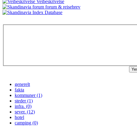
Veibeskrivelse
forum & reisebrev
Database
Ye
generelt
fakta
kommuner (1)
steder (1)
infra. (0)
sever. (12)
hotel
camping (0)