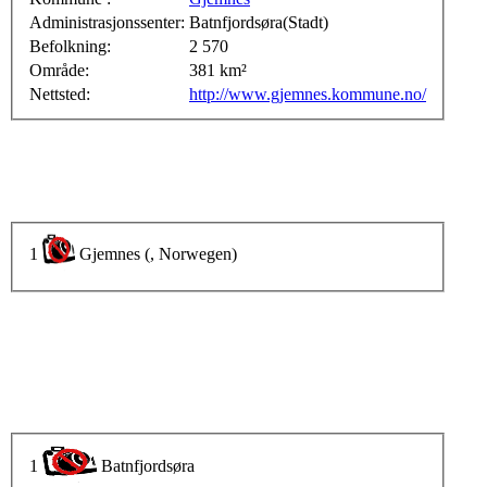
Administrasjonssenter:
Batnfjordsøra(Stadt)
Befolkning:
2 570
Område:
381 km²
Nettsted:
http://www.gjemnes.kommune.no/
1
Gjemnes (, Norwegen)
1
Batnfjordsøra