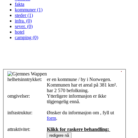
fakta
kommuner (1)
steder (1)
infra. (0)
sever. (0)
hotel
camping (0)
helhetsinntrykket:
0
er en kommune / by i Norwegen.
Kommunen har et areal på 381 km².
har 2 570 befolkning.
omgivelser:
Ytterligere informasjon er ikke
tilgjengelig ennå.
infrastruktur:
Ønsker du informasjon om , fyll ut
form
.
attraktivitet:
Klikk for raskere behandling: