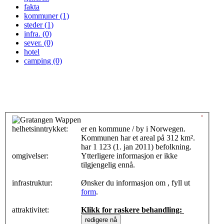
fakta
kommuner (1)
steder (1)
infra. (0)
sever. (0)
hotel
camping (0)
helhetsinntrykket:
0
er en kommune / by i Norwegen.
Kommunen har et areal på 312 km².
har 1 123 (1. jan 2011) befolkning.
omgivelser:
Ytterligere informasjon er ikke
tilgjengelig ennå.
infrastruktur:
Ønsker du informasjon om , fyll ut
form
.
attraktivitet:
Klikk for raskere behandling: