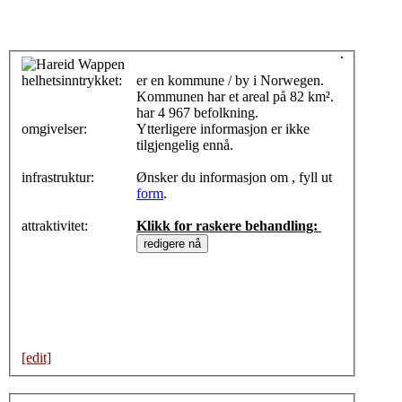
helhetsinntrykket:
0
er en kommune / by i Norwegen.
Kommunen har et areal på 82 km².
har 4 967 befolkning.
omgivelser:
Ytterligere informasjon er ikke
tilgjengelig ennå.
infrastruktur:
Ønsker du informasjon om , fyll ut
form
.
attraktivitet:
Klikk for raskere behandling:
[edit]