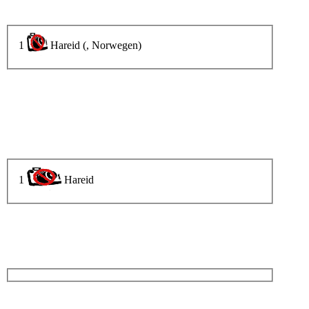
1
Hareid (, Norwegen)
1
Hareid