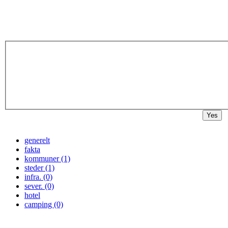
Yes
generelt
fakta
kommuner (1)
steder (1)
infra. (0)
sever. (0)
hotel
camping (0)