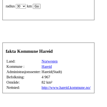
radius
km
fakta Kommune Hareid
Land:
Norwegen
Kommune :
Hareid
Administrasjonssenter:
Hareid(Stadt)
Befolkning:
4 967
Område:
82 km²
Nettsted:
http://www.hareid.kommune.no/