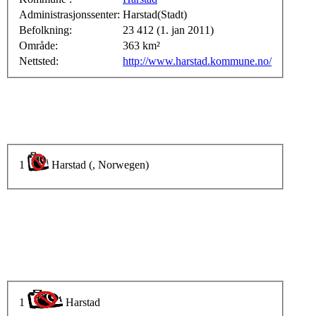
Administrasjonssenter:
Harstad(Stadt)
Befolkning:
23 412 (1. jan 2011)
Område:
363 km²
Nettsted:
http://www.harstad.kommune.no/
1
Harstad (, Norwegen)
1
Harstad