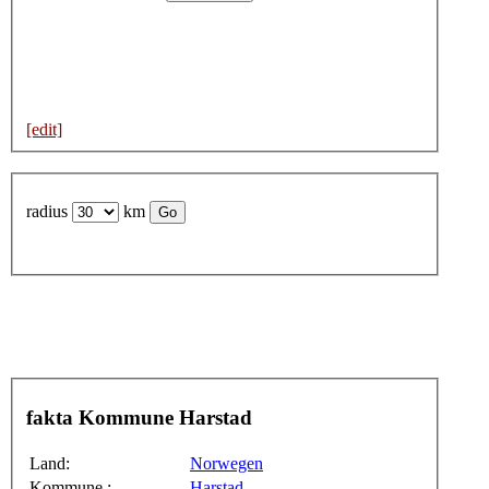
[edit]
radius
km
fakta Kommune Harstad
Land:
Norwegen
Kommune :
Harstad