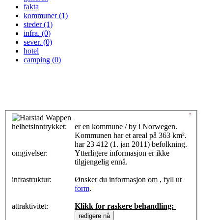
fakta
kommuner (1)
steder (1)
infra. (0)
sever. (0)
hotel
camping (0)
helhetsinntrykket:
0
er en kommune / by i Norwegen.
Kommunen har et areal på 363 km².
har 23 412 (1. jan 2011) befolkning.
omgivelser:
Ytterligere informasjon er ikke
tilgjengelig ennå.
infrastruktur:
Ønsker du informasjon om , fyll ut
form
.
attraktivitet:
Klikk for raskere behandling: