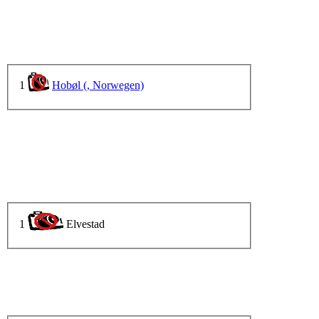
1
Hobøl (, Norwegen)
1
Elvestad