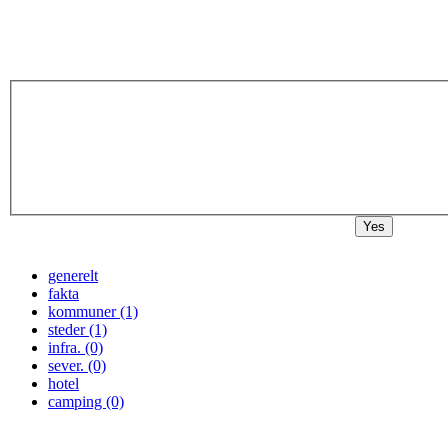
Yes
generelt
fakta
kommuner (1)
steder (1)
infra. (0)
sever. (0)
hotel
camping (0)