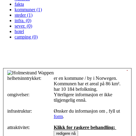
fakta
kommuner (1)
steder (1)
infra. (0)
sever. (0)
hotel
camping (0)
helhetsinntrykket:
0
er en kommune / by i Norwegen.
Kommunen har et areal på 86 km².
har 10 184 befolkning.
omgivelser:
Ytterligere informasjon er ikke
tilgjengelig ennå.
infrastruktur:
Ønsker du informasjon om , fyll ut
form
.
attraktivitet:
Klikk for raskere behandling: