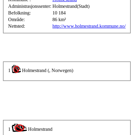
Administrasjonssenter:
Holmestrand(Stadt)
Befolkning:
10 184
Område:
86 km²
Nettsted:
http://www.holmestrand.kommune.no/
1
Holmestrand (, Norwegen)
1
Holmestrand