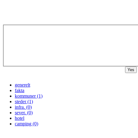
Yes
generelt
fakta
kommuner (1)
steder (1)
infra. (0)
sever. (0)
hotel
camping (0)