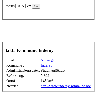
radius
km
fakta Kommune Inderøy
Land:
Norwegen
Kommune :
Inderøy
Administrasjonssenter:
Straumen(Stadt)
Befolkning:
5 892
Område:
145 km²
Nettsted:
http://www.inderoy.kommune.no/