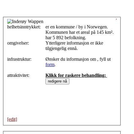
helhetsinntrykket:
0
er en kommune / by i Norwegen.
Kommunen har et areal på 145 km².
har 5 892 befolkning.
omgivelser:
Ytterligere informasjon er ikke
tilgjengelig ennå.
infrastruktur:
Ønsker du informasjon om , fyll ut
form
.
attraktivitet:
Klikk for raskere behandling:
[edit]