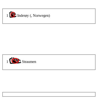
1
Inderøy (, Norwegen)
1
Straumen