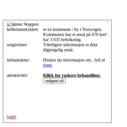
helhetsinntrykket:
0
er en kommune / by i Norwegen.
Kommunen har et areal på 670 km².
har 3 035 befolkning.
omgivelser:
Ytterligere informasjon er ikke
tilgjengelig ennå.
infrastruktur:
Ønsker du informasjon om , fyll ut
form
.
attraktivitet:
Klikk for raskere behandling:
[edit]