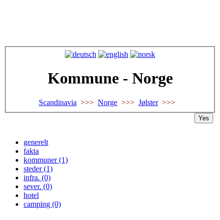
Kommune - Norge
Scandinavia
>>>
Norge
>>>
Jølster
>>>
Yes
generelt
fakta
kommuner (1)
steder (1)
infra. (0)
sever. (0)
hotel
camping (0)