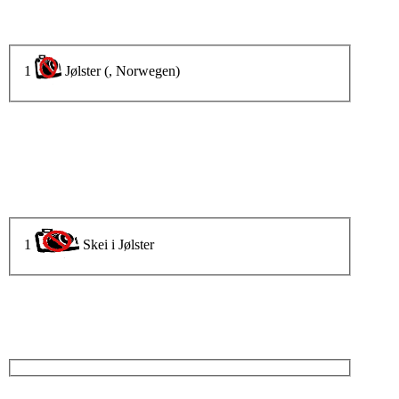
1
Jølster (, Norwegen)
1
Skei i Jølster