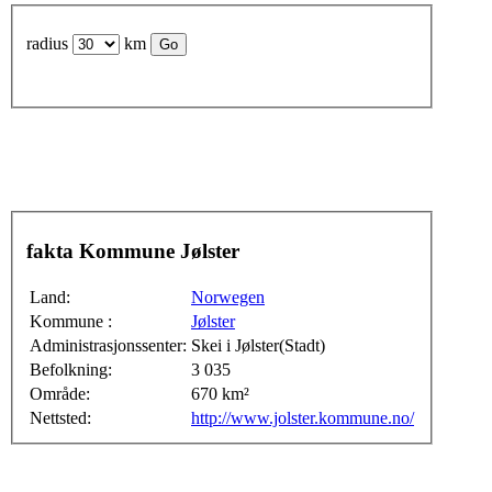
radius
km
fakta Kommune Jølster
Land:
Norwegen
Kommune :
Jølster
Administrasjonssenter:
Skei i Jølster(Stadt)
Befolkning:
3 035
Område:
670 km²
Nettsted:
http://www.jolster.kommune.no/