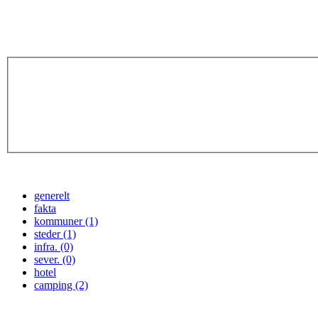
generelt
fakta
kommuner (1)
steder (1)
infra. (0)
sever. (0)
hotel
camping (2)