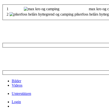
1
max kro og 
2
pikerfoss helårs hytt
Bilder
Videos
Unterstützen
Login