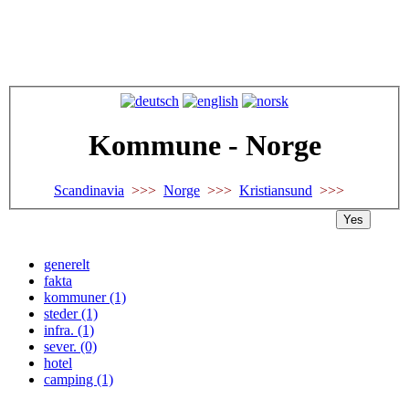
Kommune - Norge
Scandinavia
>>>
Norge
>>>
Kristiansund
>>>
Yes
generelt
fakta
kommuner (1)
steder (1)
infra. (1)
sever. (0)
hotel
camping (1)