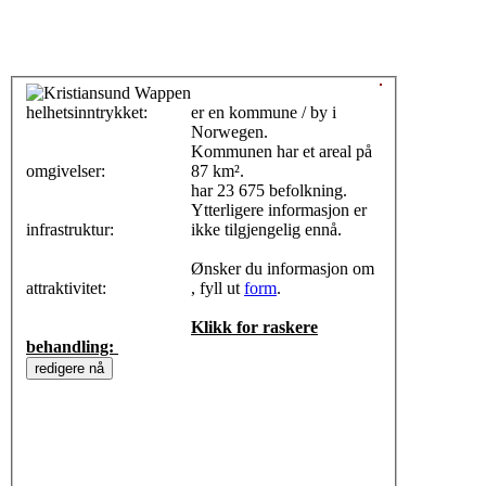
helhetsinntrykket:
0
er en kommune / by i
Norwegen.
Kommunen har et areal på
omgivelser:
87 km².
har 23 675 befolkning.
Ytterligere informasjon er
infrastruktur:
ikke tilgjengelig ennå.
Ønsker du informasjon om
attraktivitet:
, fyll ut
form
.
Klikk for raskere
behandling: