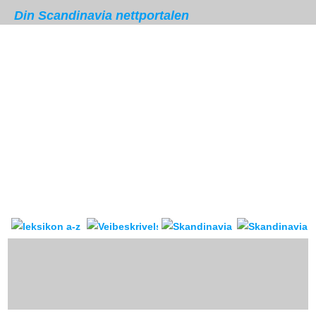
Din Scandinavia nettportalen
Skandinavia leksikon
Veibeskrivelse
forum & reis