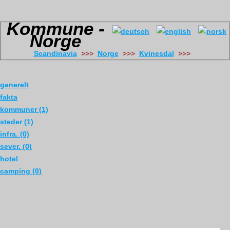
Kommune -
Norge
Scandinavia
>>>
Norge
>>>
Kvinesdal
>>>
generelt
fakta
kommuner (1)
steder (1)
infra. (0)
sever. (0)
hotel
camping (0)