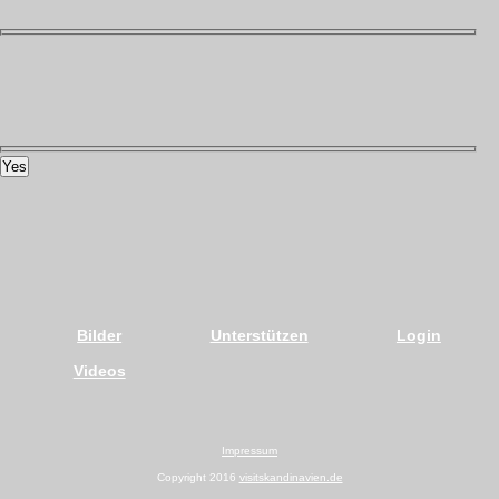
Yes
Bilder
Unterstützen
Login
Videos
Impressum
Copyright 2016
visitskandinavien.de