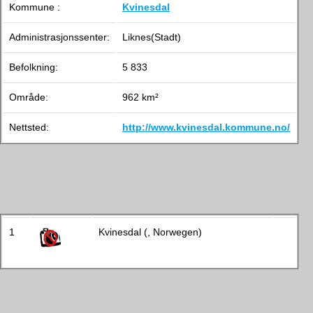
Kommune :
Kvinesdal
Administrasjonssenter:
Liknes(Stadt)
Befolkning:
5 833
Område:
962 km²
Nettsted:
http://www.kvinesdal.kommune.no/
1
Kvinesdal (, Norwegen)