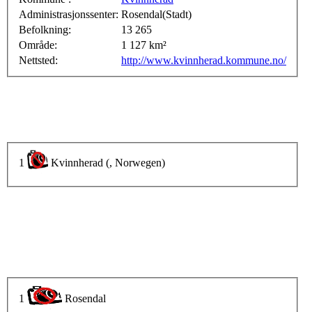
Administrasjonssenter:
Rosendal(Stadt)
Befolkning:
13 265
Område:
1 127 km²
Nettsted:
http://www.kvinnherad.kommune.no/
1
Kvinnherad (, Norwegen)
1
Rosendal