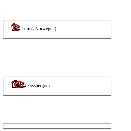
1
Lom (, Norwegen)
1
Fossbergom