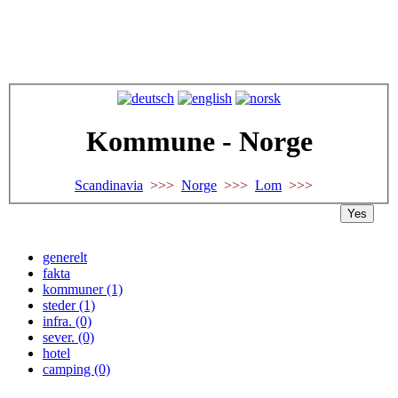
Kommune - Norge
Scandinavia
>>>
Norge
>>>
Lom
>>>
Yes
generelt
fakta
kommuner (1)
steder (1)
infra. (0)
sever. (0)
hotel
camping (0)