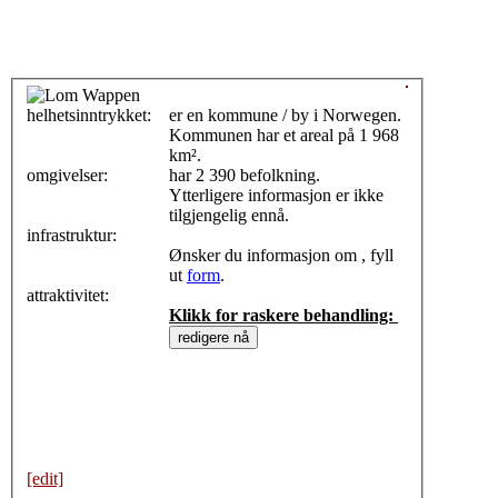
helhetsinntrykket:
0
er en kommune / by i Norwegen.
Kommunen har et areal på 1 968
km².
omgivelser:
har 2 390 befolkning.
Ytterligere informasjon er ikke
tilgjengelig ennå.
infrastruktur:
Ønsker du informasjon om , fyll
ut
form
.
attraktivitet:
Klikk for raskere behandling:
[edit]